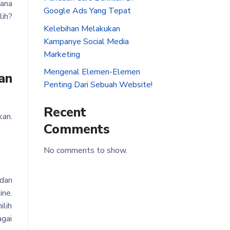
mana
Google Ads Yang Tepat
lih?
Kelebihan Melakukan
Kampanye Social Media
Marketing
Mengenal Elemen-Elemen
an
Penting Dari Sebuah Website!
Recent
kan.
Comments
No comments to show.
 dan
ine.
ilih
agai