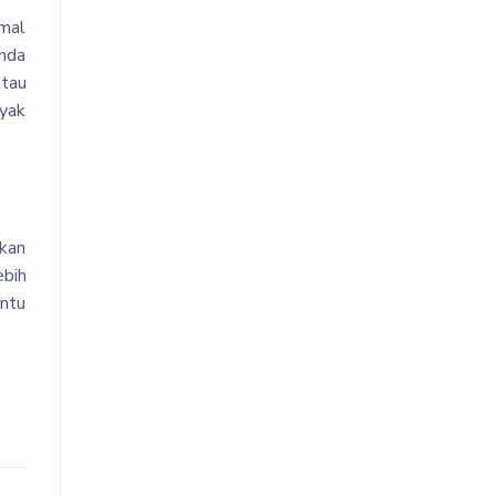
imal
anda
atau
yak
kan
ebih
entu