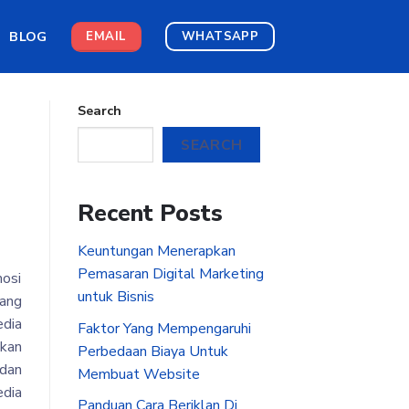
BLOG
EMAIL
WHATSAPP
Search
SEARCH
Recent Posts
Keuntungan Menerapkan
Pemasaran Digital Marketing
mosi
untuk Bisnis
yang
edia
Faktor Yang Mempengaruhi
ikan
Perbedaan Biaya Untuk
dan
Membuat Website
edia
Panduan Cara Beriklan Di