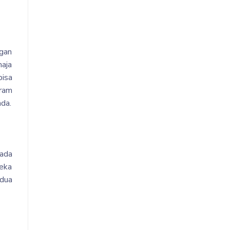
ngan
maja
isa
gram
nda.
pada
reka
dua